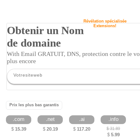
Révélation spécialisée
Extensions!
Obtenir un Nom
de domaine
With Email GRATUIT, DNS, protection contre le vol
plus encore
Prix les plus bas garantis
.com
.net
.ai
.info
$
15.39
$
20.19
$
117.20
$
31.89
$
5.99